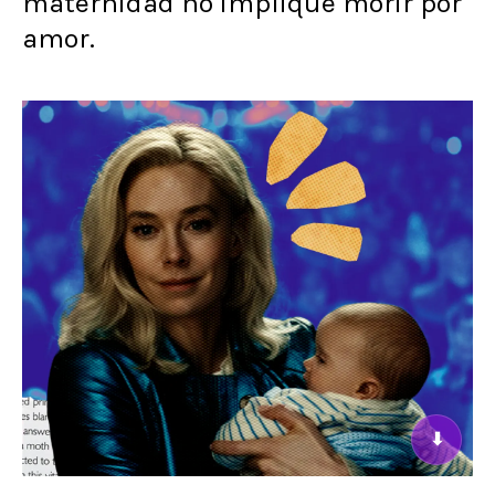
maternidad no implique morir por
amor.
⬇