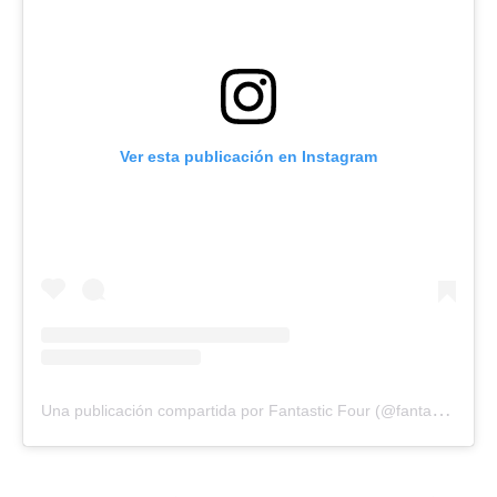
Ver esta publicación en Instagram
U
na publicación compartida por Fantastic Four (@fantasticfour)