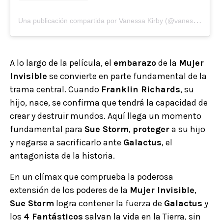
U
na publicación compartida por Vanessa Kirby (@vanessa__kirby)
A lo largo de la película, el
embarazo
de la
Mujer
Invisible
se convierte en parte fundamental de la
trama central. Cuando
Franklin Richards
, su
hijo, nace, se confirma que tendrá la capacidad de
crear y destruir mundos. Aquí llega un momento
fundamental para
Sue Storm
,
proteger
a su hijo
y negarse a sacrificarlo ante
Galactus
, el
antagonista de la historia.
En un clímax que comprueba la poderosa
extensión de los poderes de la
Mujer Invisible
,
Sue Storm
logra contener la fuerza de
Galactus
y
los
4 Fantásticos
salvan la vida en la Tierra, sin