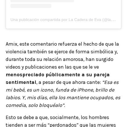
U
na publicación compartida por La Cadera de Eva (@la_cadera_de_eva)
Amix, este comentario refuerza el hecho de que la
violencia también se ejerce de forma simbólica y,
durante toda su relación amorosa, han surgido
videos y publicaciones en las que se le ve
menospreciado públicamente a su pareja
sentimental
, a pesar de que ahora cante:
“Esa es
mi bebé, es un icono, funda de iPhone, brillo de
labios. Y, mis días, ella los mantiene ocupados, es
comedia, solo bloquéalo”.
Esto se debe a que, socialmente, los hombres
tienden a ser más “perdonados” que las mujeres