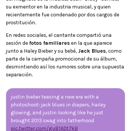
su exmentor en la industria musical, y quien
recientemente fue condenado por dos cargos de
prostitución.
En redes sociales, el cantante compartió una
sesión de
fotos familiares
en la que aparece
junto a Haley Bieber y su bebé,
Jack Blues
, como
parte de la campaña promocional de su álbum,
desmintiendo así los rumores sobre una supuesta
separación.
justin bieber teasing a new era with a
photoshoot: jack blues in diapers, hailey
glowing, and justin looking like he just
brought 2013 swag into fatherhood
pic.twitter.com/guB1ADt7kB