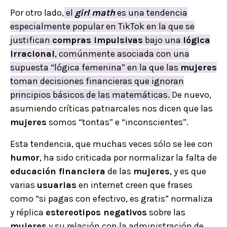
Por otro lado,
el
girl math
es una tendencia
especialmente popular en TikTok en la que se
justifican
compras impulsivas
bajo una
lógica
irracional
, comúnmente asociada con una
supuesta “lógica femenina” en la que las
mujeres
toman decisiones financieras que ignoran
principios básicos de las matemáticas.
De nuevo,
asumiendo críticas patriarcales nos dicen que las
mujeres
somos “tontas” e “inconscientes”.
Esta tendencia, que muchas veces sólo se lee con
humor
, ha sido criticada por normalizar la falta de
educación financiera
de las
mujeres
, y es que
varias
usuarias
en internet creen que frases
como “si pagas con efectivo, es gratis” normaliza
y réplica
estereotipos negativos
sobre las
mujeres
y su relación con la administración de