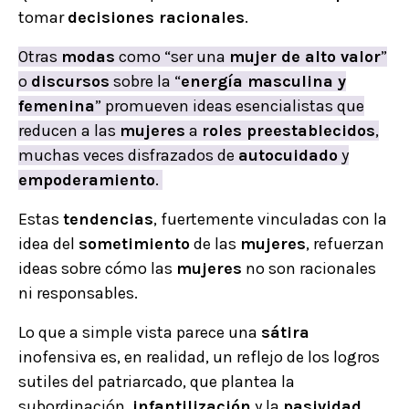
tomar
decisiones racionales
.
Otras
modas
como “ser una
mujer de alto valor
”
o
discursos
sobre la “
energía masculina y
femenina
” promueven ideas esencialistas que
reducen a las
mujeres
a
roles preestablecidos
,
muchas veces disfrazados de
autocuidado
y
empoderamiento
.
Estas
tendencias
, fuertemente vinculadas con la
idea del
sometimiento
de las
mujeres
, refuerzan
ideas sobre cómo las
mujeres
no son racionales
ni responsables.
Lo que a simple vista parece una
sátira
inofensiva es, en realidad, un reflejo de los logros
sutiles del patriarcado, que plantea la
subordinación,
infantilización
y la
pasividad