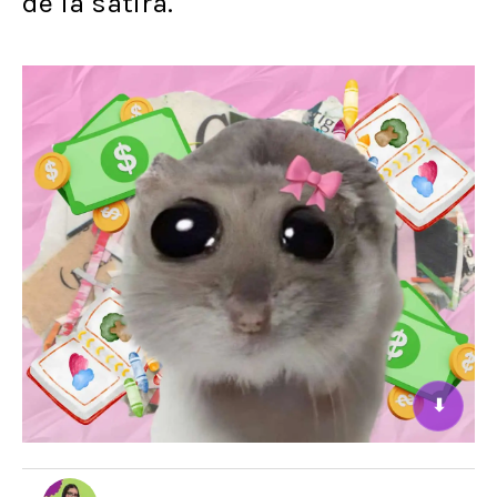
de la sátira.
⬇