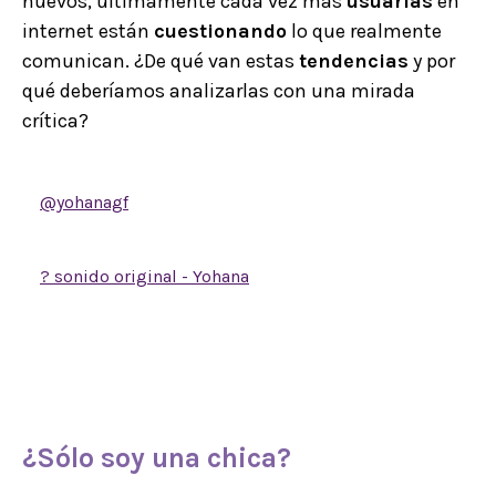
nuevos, últimamente cada vez más
usuarias
en
internet están
cuestionando
lo que realmente
comunican. ¿De qué van estas
tendencias
y por
qué deberíamos analizarlas con una mirada
crítica?
@yohanagf
Im just a girl
? sonido original - Yohana
¿Sólo soy una chica?