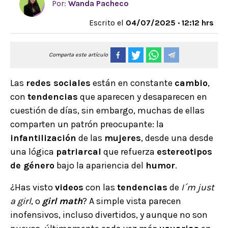
Por:
Wanda Pacheco
Escrito el
04/07/2025 · 12:12 hrs
Comparta este artículo
Las
redes sociales
están en constante
cambio
,
con
tendencias
que aparecen y desaparecen en
cuestión de días, sin embargo, muchas de ellas
comparten un patrón preocupante: la
infantilización
de las
mujeres
, desde una desde
una lógica
patriarcal
que refuerza
estereotipos
de género
bajo la apariencia del
humor
.
¿Has visto
videos
con las
tendencias
de
I´m just
a girl
, o
girl math
? A simple vista parecen
inofensivos, incluso divertidos, y aunque no son