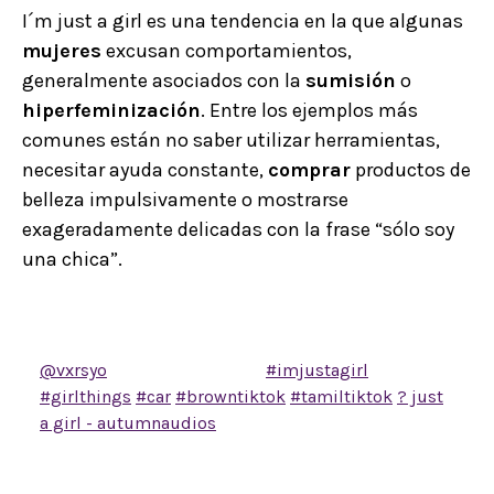
I´m just a girl es una tendencia en la que algunas
mujeres
excusan comportamientos,
generalmente asociados con la
sumisión
o
hiperfeminización
. Entre los ejemplos más
comunes están no saber utilizar herramientas,
necesitar ayuda constante,
comprar
productos de
belleza impulsivamente o mostrarse
exageradamente delicadas con la frase “sólo soy
una chica”.
@vxrsyo
why am I like this?
#imjustagirl
#girlthings
#car
#browntiktok
#tamiltiktok
? just
a girl - autumnaudios