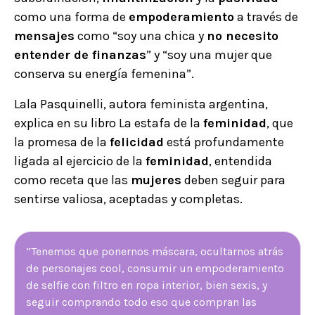
como una forma de
empoderamiento
a través de
mensajes
como “soy una chica y
no necesito
entender de finanzas
” y “soy una mujer que
conserva su energía femenina”.
Lala Pasquinelli, autora feminista argentina,
explica en su libro La estafa de la
feminidad
, que
la promesa de la
felicidad
está profundamente
ligada al ejercicio de la
feminidad
, entendida
como receta que las
mujeres
deben seguir para
sentirse valiosa, aceptadas y completas.
“Tenemos que ponernos máscara, ocultarnos atrás
de personajes cool, consumir un empoderamiento
de selfie con filtro en ropa interior, bien sexis, y
seguir comprando todo eso que compran las