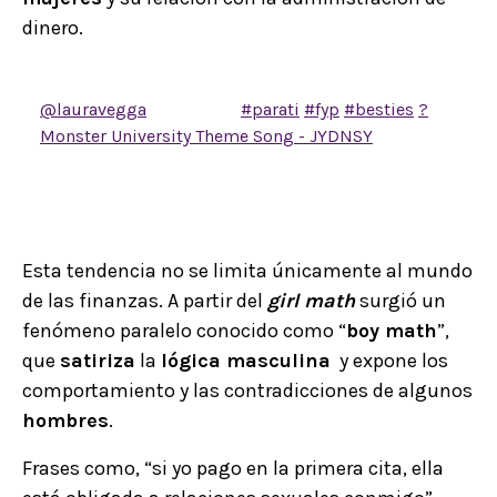
dinero.
@lauravegga
girl math?
#parati
#fyp
#besties
?
Monster University Theme Song - JYDNSY
Esta tendencia no se limita únicamente al mundo
de las finanzas. A partir del
girl math
surgió un
fenómeno paralelo conocido como “
boy math
”,
que
satiriza
la
lógica masculina
y expone los
comportamiento y las contradicciones de algunos
hombres
.
Frases como, “si yo pago en la primera cita, ella