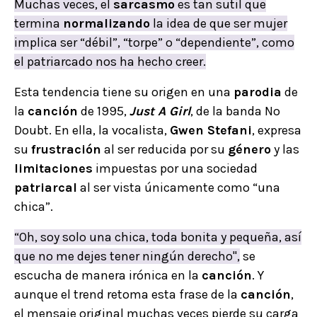
Muchas veces, el
sarcasmo
es tan sutil que
termina
normalizando
la idea de que ser mujer
implica ser “débil”, “torpe” o “dependiente”, como
el patriarcado nos ha hecho creer.
Esta tendencia tiene su origen en una
parodia
de
la
canción
de 1995,
Just A Girl
, de la banda No
Doubt. En ella, la vocalista,
Gwen Stefani
, expresa
su
frustración
al ser reducida por su
género
y las
limitaciones
impuestas por una sociedad
patriarcal
al ser vista únicamente como “una
chica”.
“Oh, soy solo una chica, toda bonita y pequeña, así
que no me dejes tener ningún derecho",
se
escucha de manera irónica en la
canción
. Y
aunque el trend retoma esta frase de la
canción
,
el mensaje original muchas veces pierde su carga