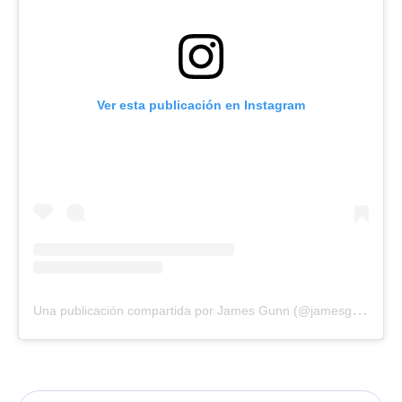
Ver esta publicación en Instagram
U
na publicación compartida por James Gunn (@jamesgunn)