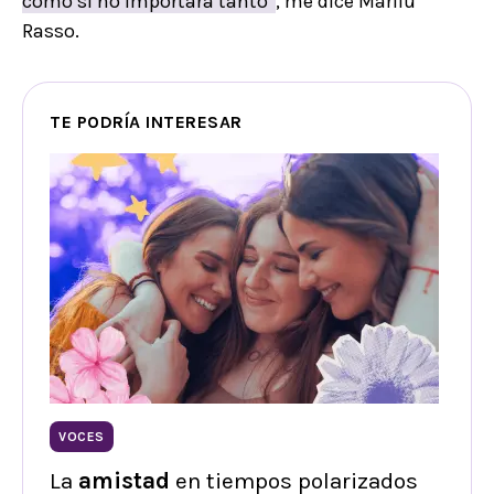
como si no importara tanto”
, me dice Marilú
Rasso.
TE PODRÍA INTERESAR
VOCES
La
amistad
en tiempos polarizados