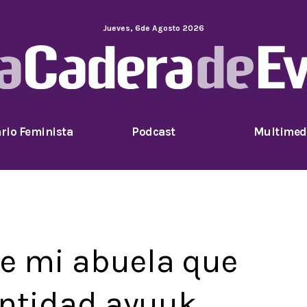
Jueves
,
6
de
Agosto
2026
rio Feminista
Podcast
Multimed
e mi abuela que
entidad ayuuk