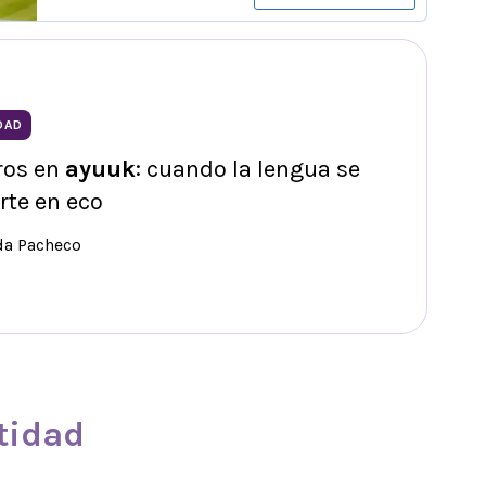
DAD
ros en
ayuuk
: cuando la lengua se
rte en eco
da Pacheco
tidad