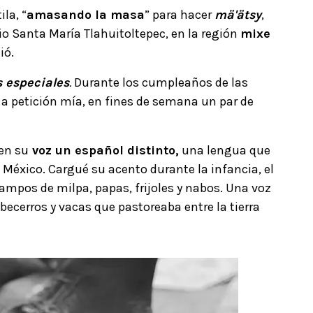
la, “
amasando la masa
” para hacer
mä'ätsy
,
rio Santa María Tlahuitoltepec, en la región
mixe
ció.
 especiales
.
Durante los cumpleaños de las
y, a petición mía, en fines de semana un par de
en su
voz un español distinto,
una lengua que
 México. Cargué su acento durante la infancia, el
mpos de milpa, papas, frijoles y nabos. Una voz
becerros y vacas que pastoreaba entre la tierra