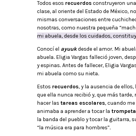
Todos esos
recuerdos
construyeron un
clase, al oriente del Estado de México,
mismas conversaciones entre cuchicheos
nosotras, como nuestra pequeña “machuc
mi abuela, desde los cuidados, constitu
Conocí el
ayuuk
desde el amor. Mi abuela
abuela. Eligia Vargas falleció joven, des
y espinas. Antes de fallecer, Eligia Varg
mi abuela como su nieta.
Estos
recuerdos
, y la ausencia de ello
que ella nunca recibió y, que más tarde
hacer las
tareas escolares
, cuando me
animaba a aprender a tocar la
trompeta
la banda del pueblo y tocar la guitarra, 
“la música era para hombres”.