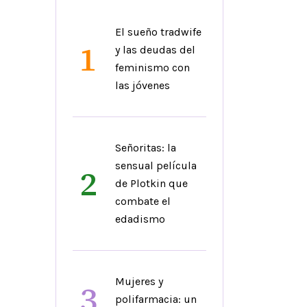
El sueño tradwife
1
y las deudas del
feminismo con
las jóvenes
Señoritas: la
sensual película
2
de Plotkin que
combate el
edadismo
Mujeres y
3
polifarmacia: un