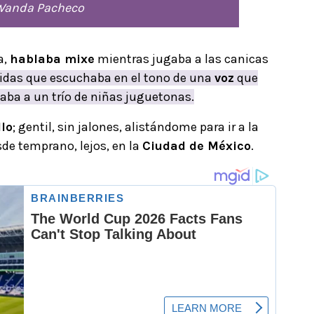
 Wanda Pacheco
a,
hablaba mixe
mientras jugaba a las canicas
ridas que escuchaba en el tono de una
voz
que
aba a un trío de niñas juguetonas.
llo
; gentil, sin jalones, alistándome para ir a la
e temprano, lejos, en la
Ciudad de México
.