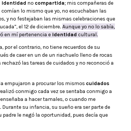
a
identidad
no
compartida
; mis compañeras de
 no comían lo mismo que yo, no escuchaban las
, y no festejaban las mismas celebraciones que
ada”, el 12 de diciembre.
Aunque yo no lo sabía,
yó en mí pertenencia e
identidad
cultural.
, por el contrario, no tiene recuerdos de su
pués de caer en un de un riachuelo lleno de rocas
as rechazó las tareas de cuidados y no reconoció a
s, la empujaron a procurar los mismos
cuidados
, realizó conmigo cada vez se sentaba conmigo a
 enseñaba a hacer tamales, o cuando me
. Durante su infancia, su sueño era ser parte de
su padre le negó la oportunidad, pues decía que