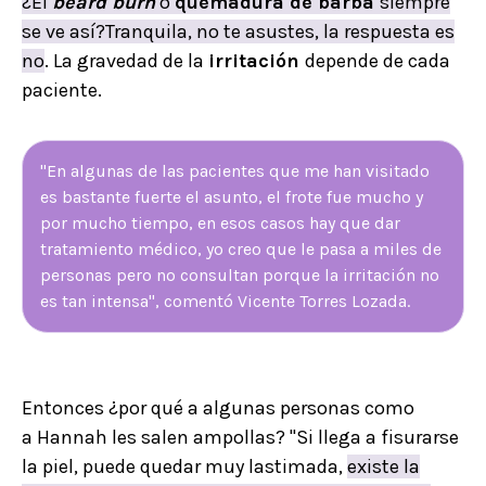
¿El
beard burn
o
quemadura de barba
siempre
se ve así?
Tranquila, no te asustes, la respuesta es
no
. La gravedad de la
irritación
depende de cada
paciente.
"En algunas de las pacientes que me han visitado
es bastante fuerte el asunto, el frote fue mucho y
por mucho tiempo, en esos casos hay que dar
tratamiento médico, yo creo que le pasa a miles de
personas pero no consultan porque la irritación no
es tan intensa", comentó Vicente Torres Lozada.
Entonces ¿por qué a algunas personas como
a Hannah les salen ampollas? "Si llega a fisurarse
la piel, puede quedar muy lastimada,
existe la