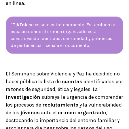
en línea.
“
TikTok
no es solo entretenimiento. Es también un
espacio donde el crimen organizado está
construyendo identidad, comunidad y promesas
de pertenencia”, señala el documento.
El Seminario sobre Violencia y Paz ha decidido no
hacer pública la lista de
cuentas
identificadas por
razones de seguridad, ética y legales. La
investigación
subraya la urgencia de comprender
los procesos de
reclutamiento
y la vulnerabilidad
de los
jóvenes
ante el
crimen organizado
,
destacando la importancia del entorno familiar y
escolar para dialogar sobre los riesgos del uso