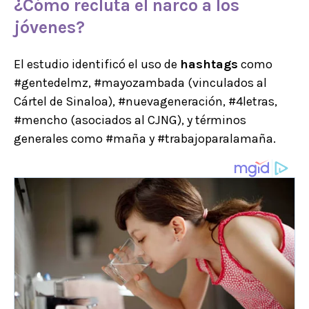
¿Cómo recluta el
narco
a los
jóvenes
?
El estudio identificó el uso de
hashtags
como
#gentedelmz, #mayozambada (vinculados al
Cártel de Sinaloa), #nuevageneración, #4letras,
#mencho (asociados al CJNG), y términos
generales como #maña y #trabajoparalamaña.