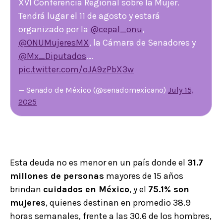
XVI Conferencia Regional sobre la Mujer.
Tendrá lugar el 11 de agosto y estará
organizado por la
@cepal_onu
,
@ONUMujeresMX
, la Cámara de Senadores y
@Mx_Diputados
.…
pic.twitter.com/oJA9zPbX3w
— Senado de México (@senadomexicano)
July 15,
2025
Esta deuda no es menor en un país donde el
31.7
millones de personas
mayores de 15 años
brindan
cuidados en México
, y el
75.1% son
mujeres
, quienes destinan en promedio 38.9
horas semanales, frente a las 30.6 de los hombres,