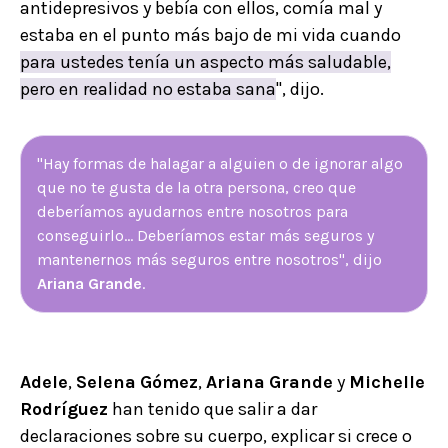
antidepresivos y bebía con ellos, comía mal y
estaba en el punto más bajo de mi vida cuando
para ustedes tenía un aspecto más saludable,
pero en realidad no estaba sana
", dijo.
"Hay formas de halagar a alguien o de ignorar algo
que no te gusta de la otra persona, creo que
deberíamos ayudarnos entre nosotros para
conseguirlo... Deberíamos estar más seguros y
mantenernos más seguros entre nosotros", dijo
Ariana Grande
.
Adele
,
Selena
Gómez
,
Ariana
Grande
y
Michelle
Rodríguez
han tenido que salir a dar
declaraciones sobre su cuerpo, explicar si crece o