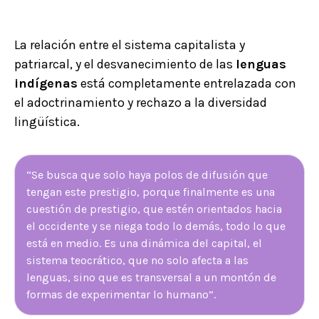
La relación entre el sistema capitalista y
patriarcal, y el desvanecimiento de las
lenguas
indígenas
está completamente entrelazada con
el adoctrinamiento y rechazo a la diversidad
lingüística.
“Se busca que solo haya polos de difusión que
tengan este prestigio, porque finalmente es una
cuestión de prestigio, que estén orientados hacia
el occidente y se niega todo lo demás, todo lo que
está en medio. Es una dinámica del capital, el
sistema teocrático, que no solo afecta a las
lenguas, sino que es transversal a un montón de
formas de experimentar lo humano”.