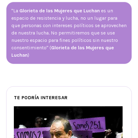
"La
Glorieta de las Mujeres que Luchan
es un
espacio de resistencia y lucha, no un lugar para
que personas con intereses políticos se aprovechen
de nuestra lucha. No permitiremos que se use
nuestro espacio para fines políticos sin nuestro
consentimiento" (
Glorieta de las Mujeres que
Luchan
)
TE PODRÍA INTERESAR