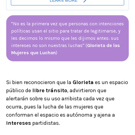
"No es la primera vez que personas con intenciones
políticas usan el sitio para tratar de legitimarse, y
les decimos lo mismo que les dijimos antes: sus
intereses no son nuestras luchas" (
Glorieta de las
Mujeres que Luchan
)
Si bien reconocieron que la
Glorieta
es un espacio
público de
libre
tránsito
, advirtieron que
alertarán sobre su uso arribista cada vez que
ocurra, pues la lucha de las mujeres que
conforman el espacio es autónoma y ajena a
intereses
partidistas.