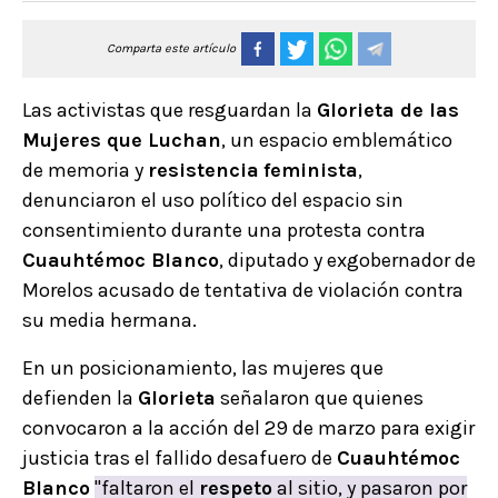
Comparta este artículo
Las activistas que resguardan la
Glorieta de las
Mujeres que Luchan
, un espacio emblemático
de memoria y
resistencia
feminista
,
denunciaron el uso político del espacio sin
consentimiento durante una protesta contra
Cuauhtémoc Blanco
, diputado y exgobernador de
Morelos acusado de tentativa de violación contra
su media hermana.
En un posicionamiento, las mujeres que
defienden la
Glorieta
señalaron que quienes
convocaron a la acción del 29 de marzo para exigir
justicia tras el fallido desafuero de
Cuauhtémoc
Blanco
"faltaron el
respeto
al sitio, y pasaron por