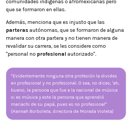
comunidades indígenas o afromexicanas pero
que se formaron en ellas.
Además, menciona que es injusto que las
parteras
autónomas, que se formaron de alguna
manera con otra partera y no tienen manera de
revalidar su carrera, se les considere como
"personal no
profesional
autorizado".
"Evidentemente ninguna otra profesión la divides
en profesional y no profesional. O sea, no dices, 'ah,
bueno, la persona que fue a la nacional de música
si es música y este la persona que aprendió
mariachi de su papá, pues es no profesional"
(Hannah Borboleta, directora de Morada Violeta)