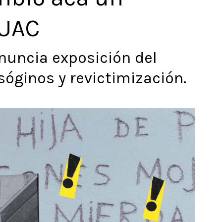
MUAC
nuncia exposición del
óginos y revictimización.