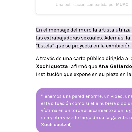
Una publicación compartida por
MUAC
-
En el mensaje del muro la artista utiliza
las extrabajadoras sexuales. Además, la
"Estela" que se proyecta en la exhibició
A través de una carta pública dirigida a 
Xochiquetzal
afirmó que
Ana Gallardo
institución que expone en su pieza en la 
"Tenemos una pared enorme, un video, una 
esta situación como si ella hubiera sido u
víctima en un torpe acercamiento a un lug
una y otra vez a lo largo de su larga vida, 
Xochiquetzal
)