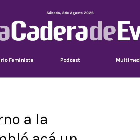
Sábado
,
8
de
Agosto
2026
rio Feminista
Podcast
Multimed
rno a la
mbló acá un