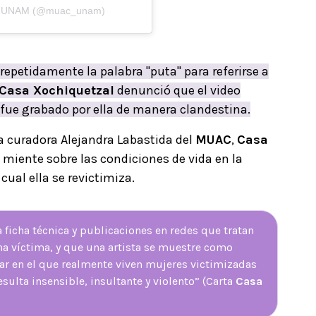
 UNAM (@muac_unam)
 repetidamente la palabra "puta" para referirse a
Casa Xochiquetzal
denunció que el video
n fue grabado por ella de manera clandestina.
la curadora Alejandra Labastida del
MUAC
,
Casa
miente sobre las condiciones de vida en la
cual ella se revictimiza.
ficha técnica y publicaciones en redes que tratan
na víctima, y que una artista se muestre como
ar en el que realmente viven mujeres victimizadas
resulta insensible, insultante y violento” (Carta
Casa