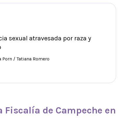
cia sexual atravesada por raza y
o
a Porn / Tatiana Romero
la
Fiscalía de Campeche
en