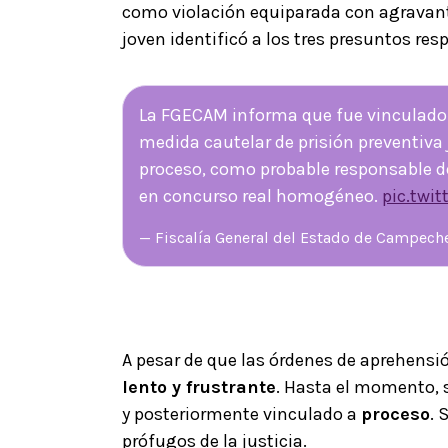
como violación equiparada con agravante
joven identificó a los tres presuntos re
La FGECAM informa que fue vinculado a
medida cautelar de prisión preventiva 
proceso, como probable responsable de
en concurso real homogéneo.
pic.twi
— Fiscalía General del Estado de Campec
A pesar de que las órdenes de aprehensión
lento y frustrante
. Hasta el momento, s
y posteriormente vinculado a
proceso
. 
prófugos de la justicia.