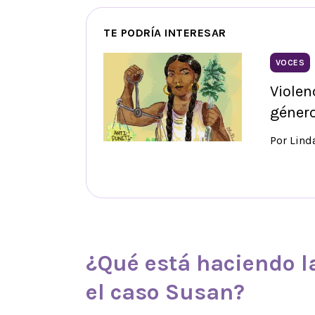
TE PODRÍA INTERESAR
VOCES
Violen
géner
Por Lind
¿Qué está haciendo 
el caso
Susan
?