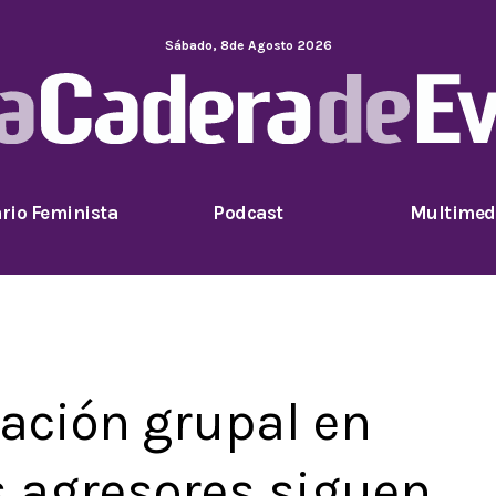
Sábado
,
8
de
Agosto
2026
rio Feminista
Podcast
Multimed
ación grupal en
 agresores siguen