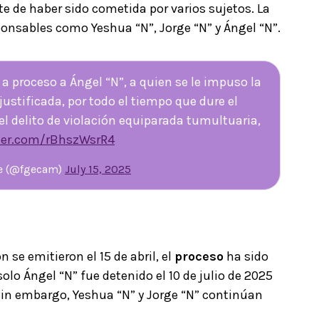
 de haber sido cometida por varios sujetos. La
sponsables como Yeshua “N”, Jorge “N” y Ángel “N”.
 proceso a Ángel “N”, a quien se le impuso la
justificada, por todo el tiempo que dure el
l delito de violación equiparada tumultuaria,
tter.com/rBhszWsrR4
he (@fgecam)
July 15, 2025
 se emitieron el 15 de abril, el
proceso
ha sido
olo Ángel “N” fue detenido el 10 de julio de 2025
Sin embargo, Yeshua “N” y Jorge “N” continúan