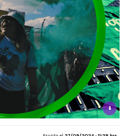
⬇
Escrito el
27/09/2024 · 11:28 hrs