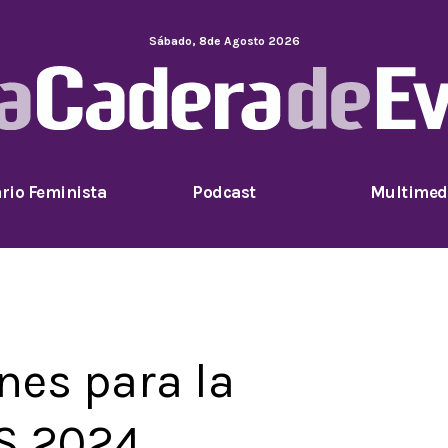
Sábado
,
8
de
Agosto
2026
rio Feminista
Podcast
Multimed
es para la
S 2024