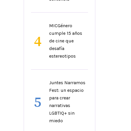
MICGénero
cumple 15 años
4
de cine que
desafía
estereotipos
Juntes Narramos
Fest: un espacio
5
para crear
narrativas
LGBTIQ+ sin
miedo