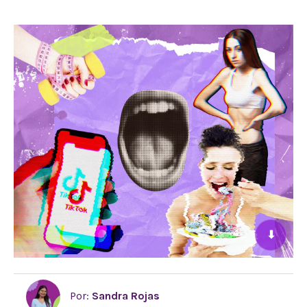
⬇
Por:
Sandra Rojas