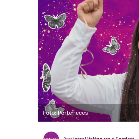
Foto: Perteneces
Por:
Israel Velázquez y Scarlett