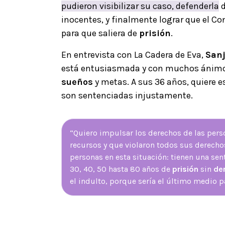
pudieron visibilizar su caso, defenderla
d
inocentes, y finalmente lograr que el Co
para que saliera de
prisión
.
En entrevista con La Cadera de Eva,
San
está entusiasmada y con muchos ánimos
sueños
y metas. A sus 36 años, quiere e
son sentenciadas injustamente.
“Quiero impulsar los derechos de las per
recursos y que violaron todos sus derecho
personas en esta situación: tienen una se
30, 40, 50 hasta 80 años de
prisión
sin
de
el indulto, porque sería el último medio