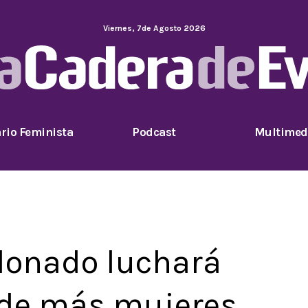
Viernes
,
7
de
Agosto
2026
rio Feminista
Podcast
Multimed
onado luchará
d de más mujeres