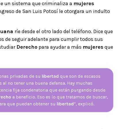
e un sistema que criminaliza a
mujeres
ngreso de San Luis Potosí le otorgara un indulto
juana
ríe desde el otro lado del teléfono. Dice que
 de seguir adelante para cumplir todos sus
studiar
Derecho
para ayudar a más
mujeres
que
sonas privadas de su
libertad
que son de escasos
s al no tener una buena defensa. Hay muchas
ntencia fija condenatoria que están purgando desde
recho
a beneficio. Eso es lo que tratamos de buscar,
 para que puedan obtener su
libertad
”, explicó.