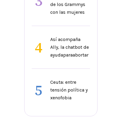
3
de los Grammys
con las mujeres
Así acompaña
4
Ally, la chatbot de
ayudaparaabortar
Ceuta: entre
5
tensión política y
xenofobia