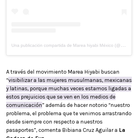
U
na publicación compartida de Marea hiyabi México (@mareahiyabimexico)
A través del movimiento Marea Hiyabi buscan
“
visibilizar a las mujeres musulmanas, mexicanas
y latinas, porque muchas veces estamos ligadas a
estos prejuicios que se ven en los medios de
comunicación
” además de hacer notorio “nuestro
problema, el problema que te venimos arrastrando
desde siempre con respecto a nuestros
pasaportes”, comenta Bibiana Cruz Aguilar a
La