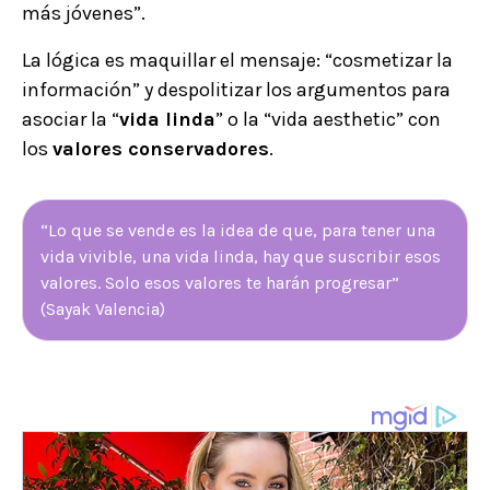
más jóvenes”.
La lógica es maquillar el mensaje: “cosmetizar la
información” y despolitizar los argumentos para
asociar la “
vida linda
” o la “vida aesthetic” con
los
valores conservadores
.
“Lo que se vende es la idea de que, para tener una
vida vivible, una vida linda, hay que suscribir esos
valores. Solo esos valores te harán progresar”
(Sayak Valencia)