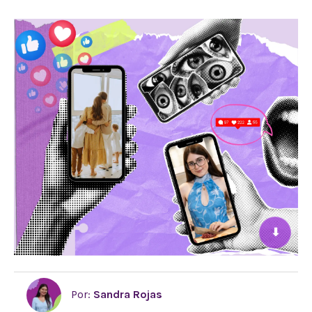
⬇
Por:
Sandra Rojas