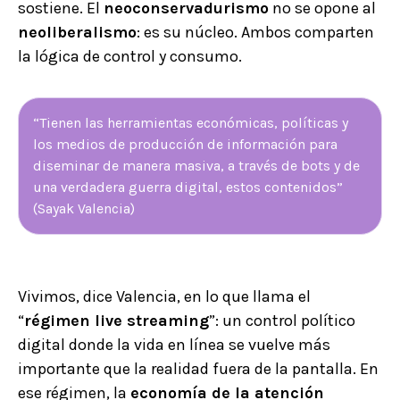
sostiene. El
neoconservadurismo
no se opone al
neoliberalismo
: es su núcleo. Ambos comparten
la lógica de control y consumo.
“Tienen las herramientas económicas, políticas y
los medios de producción de información para
diseminar de manera masiva, a través de bots y de
una verdadera guerra digital, estos contenidos”
(Sayak Valencia)
Vivimos, dice Valencia, en lo que llama el
“
régimen live streaming
”: un control político
digital donde la vida en línea se vuelve más
importante que la realidad fuera de la pantalla. En
ese régimen, la
economía de la atención