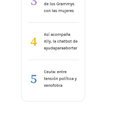
3
de los Grammys
con las mujeres
Así acompaña
4
Ally, la chatbot de
ayudaparaabortar
Ceuta: entre
5
tensión política y
xenofobia