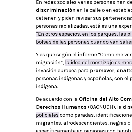
En redes sociales varias personas han
discriminación
en la calle o en establ
detienen y piden revisar sus pertenencias
personas racializadas, está es una exper
“En otros espacios, en los parques, las p
bolsas de las personas cuando van salie
Y es que según el informe “Como me ven
migración”,
la idea del mestizaje es me
invasión europea para
promover
,
enalt
personas indígenas y españolas, con el p
indígena.
De acuerdo con la
Oficina del Alto Co
Derechos Humanos
(OACNUDH), la
dis
policiales
como paradas, identificaciones
migrantes, afrodescendientes, negras o r
específicamente en personas con fenotip