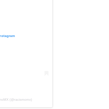
Instagram
ismoMX (@racismomx)