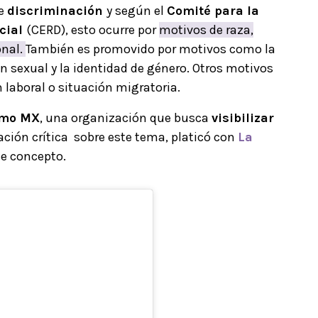
de
discriminación
y según el
Comité para la
cial
(CERD), esto ocurre por
motivos de raza,
onal.
También es promovido por motivos como la
ión sexual y la identidad de género. Otros motivos
n laboral o situación migratoria.
smo MX
, una organización que busca
visibilizar
sación crítica sobre este tema, platicó con
La
te concepto.