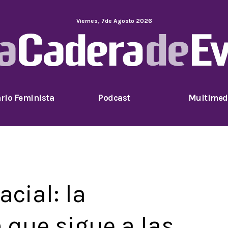
Viernes
,
7
de
Agosto
2026
rio Feminista
Podcast
Multimed
acial: la
 que sigue a las