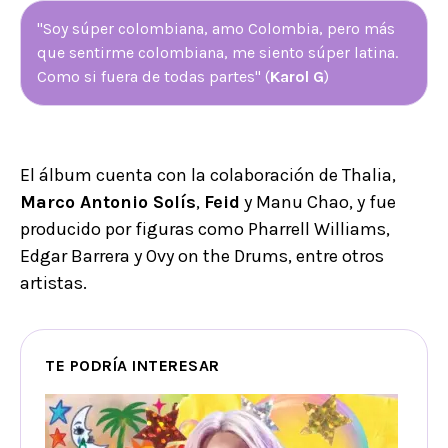
"Soy súper colombiana, amo Colombia, pero más
que sentirme colombiana, me siento súper latina.
Como si fuera de todas partes" (
Karol G
)
El álbum cuenta con la colaboración de Thalia,
Marco Antonio Solís
,
Feid
y Manu Chao, y fue
producido por figuras como Pharrell Williams,
Edgar Barrera y Ovy on the Drums, entre otros
artistas.
TE PODRÍA INTERESAR