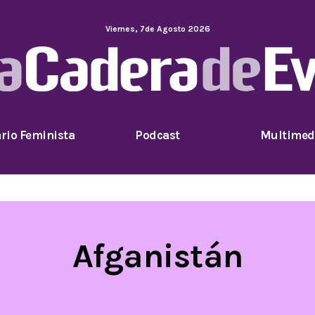
Viernes
,
7
de
Agosto
2026
rio Feminista
Podcast
Multimed
Afganistán