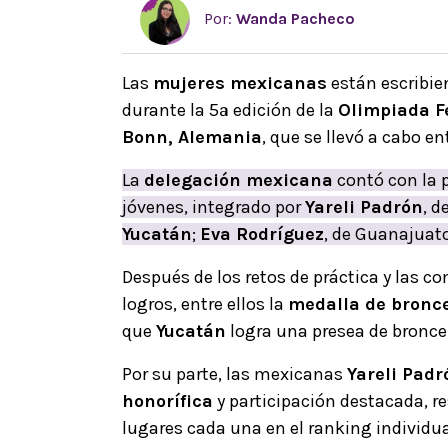
Por:
Wanda Pacheco
Las
mujeres mexicanas
están escribie
durante la 5ª edición de la
Olimpiada F
Bonn, Alemania
, que se llevó a cabo ent
La
delegación mexicana
contó con la 
jóvenes, integrado por
Yareli Padrón
, 
Yucatán
;
Eva Rodríguez
, de Guanajuato
Después de los retos de práctica y las 
logros, entre ellos la
medalla de bronc
que
Yucatán
logra una presea de bronce
Por su parte, las mexicanas
Yareli Padr
honorífica
y participación destacada, r
lugares cada una en el ranking individua