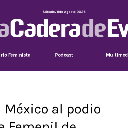
Sábado
,
8
de
Agosto
2026
rio Feminista
Podcast
Multimed
a México al podio
a Femenil de