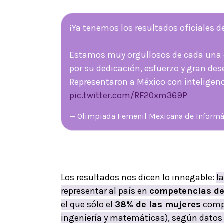
¡Ya tenemos los resultados oficiales de
Estamos muy orgullosos de cada una d
por su dedicación, esfuerzo y gran d
Representaron a México con inteligenci
pic.twitter.com/RF20xm369P
— Olimpiada Femenil Mexicana de Infor
Los resultados nos dicen lo innegable:
l
representar al país en
competencias de
el que sólo el
38% de las mujeres
compi
ingeniería y matemáticas), según datos 