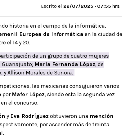
Escrito el
22/07/2025 · 07:55 hrs
ndo historia en el campo de la informática,
emenil Europea de Informática
en la ciudad de
re el 14 y 20.
participación de un grupo de cuatro mujeres
de Guanajuato;
María Fernanda López
, de
, y Allison Morales de Sonora.
competiciones, las mexicanas consiguieron varios
e
por
Mafer López
, siendo esta la segunda vez
 en el concurso.
ón
y
Eva Rodríguez
obtuvieron una
mención
espectivamente, por ascender más de treinta
l.