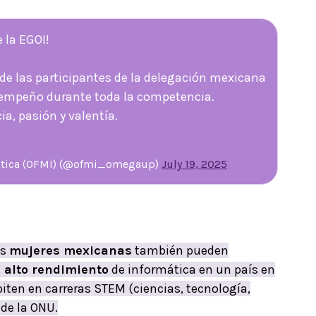
 la EGOI!
e las participantes de la delegación mexicana
esempeño durante toda la competencia.
a, pasión y valentía.
mática (OFMI) (@ofmi_omegaup)
July 19, 2025
as
mujeres mexicanas
también pueden
 alto rendimiento
de informática en un país en
ten en carreras STEM (ciencias, tecnología,
de la ONU.