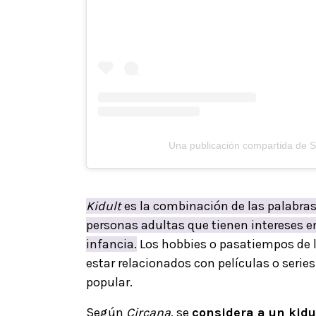
Una publicación compartida de S
Kidult
es la combinación de las palabra
personas adultas que tienen intereses
infancia.
Los hobbies o pasatiempos de l
estar relacionados con películas o series
popular.
Según
Circana
, se
considera a un kidul