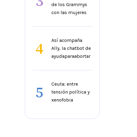
3
de los Grammys
con las mujeres
Así acompaña
4
Ally, la chatbot de
ayudaparaabortar
Ceuta: entre
5
tensión política y
xenofobia