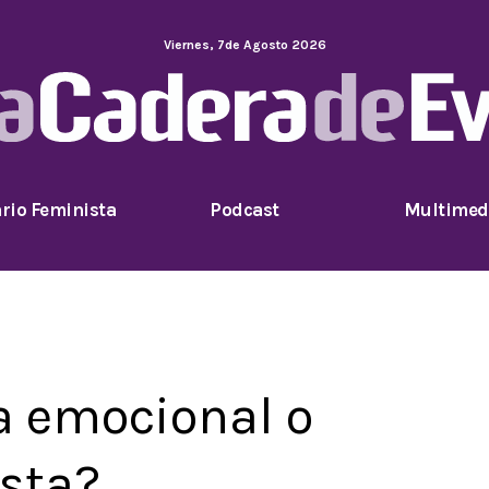
Viernes
,
7
de
Agosto
2026
rio Feminista
Podcast
Multimed
ta emocional o
ista?