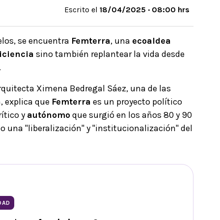
Escrito el
18/04/2025 · 08:00 hrs
elos, se encuentra
Femterra
, una
ecoaldea
iciencia
sino también replantear la vida desde
.
arquitecta Ximena Bedregal Sáez, una de las
a
, explica que
Femterra
es un proyecto político
ítico y
autónomo
que surgió en los años 80 y 90
 una "liberalización" y "institucionalización" del
DAD