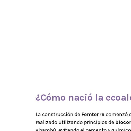
¿Cómo nació la
ecoal
La construcción de
Femterra
comenzó co
realizado utilizando principios de
bioco
y bambú, evitando el cemento y químico