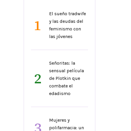
El sueño tradwife
1
y las deudas del
feminismo con
las jóvenes
Señoritas: la
sensual película
2
de Plotkin que
combate el
edadismo
Mujeres y
3
polifarmacia: un