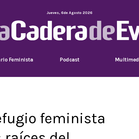
Jueves
,
6
de
Agosto
2026
rio Feminista
Podcast
Multimed
efugio feminista
 raíces del