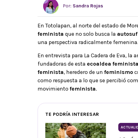
Por:
Sandra Rojas
En Totolapan, al norte del estado de Mor
feminista
que no solo busca la
autosuf
una perspectiva radicalmente femenina
En entrevista para La Cadera de Eva, la 
fundadoras de esta
ecoaldea
feminist
feminista
, heredero de un
feminismo
cr
como respuesta a lo que se percibió como
movimiento
feminista
.
TE PODRÍA INTERESAR
ACTUALI