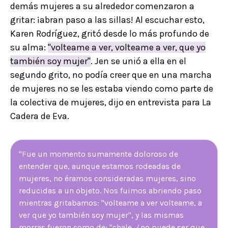
demás mujeres a su alrededor comenzaron a
gritar: ¡abran paso a las sillas! Al escuchar esto,
Karen Rodríguez, gritó desde lo más profundo de
su alma:
"volteame a ver, volteame a ver, que yo
también soy mujer"
. Jen se unió a ella en el
segundo grito, no podía creer que en una marcha
de mujeres no se les estaba viendo como parte de
la colectiva de mujeres, dijo en entrevista para La
Cadera de Eva.
"Fue un momento sumamente doloroso de
entender que, aunque estamos rodeadas de
mujeres, no éramos consideradas mujeres, sino
reducidas a un objeto. Nos fuimos abriendo paso
mientras gritabamos: "volteame a ver volteame, a
ver que yo también soy mujer", y las mismas
morras fueron como de: "chale, ¿no puede ser que