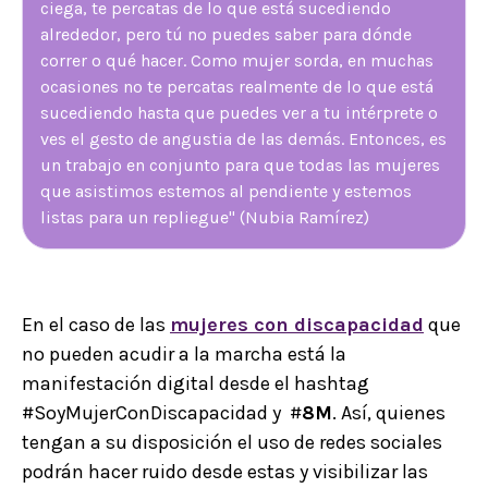
ciega, te percatas de lo que está sucediendo
alrededor, pero tú no puedes saber para dónde
correr o qué hacer. Como mujer sorda, en muchas
ocasiones no te percatas realmente de lo que está
sucediendo hasta que puedes ver a tu intérprete o
ves el gesto de angustia de las demás. Entonces, es
un trabajo en conjunto para que todas las mujeres
que asistimos estemos al pendiente y estemos
listas para un repliegue" (Nubia Ramírez)
En el caso de las
mujeres con discapacidad
que
no pueden acudir a la marcha está la
manifestación digital desde el hashtag
#SoyMujerConDiscapacidad y #
8M
. Así, quienes
tengan a su disposición el uso de redes sociales
podrán hacer ruido desde estas y visibilizar las