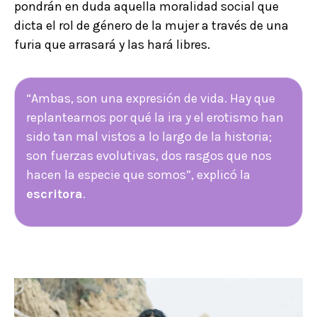
pondrán en duda aquella moralidad social que
dicta el rol de género de la mujer a través de una
furia que arrasará y las hará libres.
“Ambas, son una expresión de vida. Hay que
replantearnos por qué la ira y el erotismo han
sido tan mal vistos a lo largo de la historia;
son fuerzas evolutivas, dos rasgos que nos
hacen la especie que somos”, explicó la
escritora
.