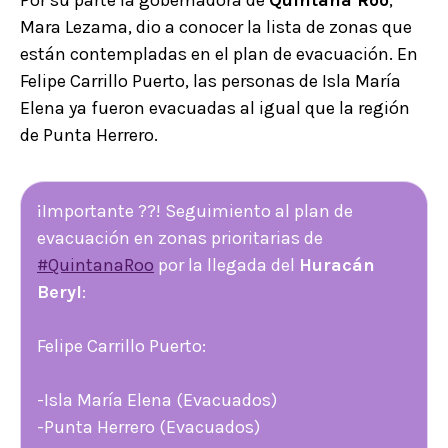
Mara Lezama, dio a conocer la lista de zonas que
están contempladas en el plan de evacuación. En
Felipe Carrillo Puerto, las personas de Isla María
Elena ya fueron evacuadas al igual que la región
de Punta Herrero.
¡Importante ??! Seguimiento al plan de
evacuación en zonas prioritarias de
#QuintanaRoo
por la llegada del
Huracán
Beryl
:
Felipe Carrillo Puerto:
-Isla María Elena (Evacuados)
-Punta Herrero (Evacuados)