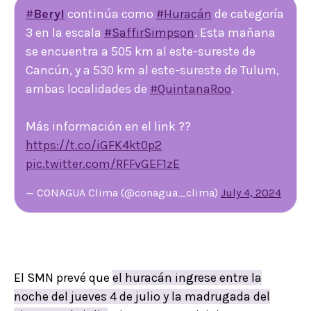
#
Beryl
continúa como
#Huracán
de categoría
3 en la escala
#SaffirSimpson
. Esta mañana
se encuentra a 505 km al este-sureste de
Cancún, y a 530 km al este-sureste de Tulum,
ambas localidades de
#QuintanaRoo
.
Más información en el link ??
https://t.co/iGFK4kt0p2
pic.twitter.com/RFFvGEF1zE
— CONAGUA Clima (@conagua_clima)
July 4, 2024
El SMN prevé que
el huracán ingrese entre la
noche del jueves 4 de julio y la madrugada del