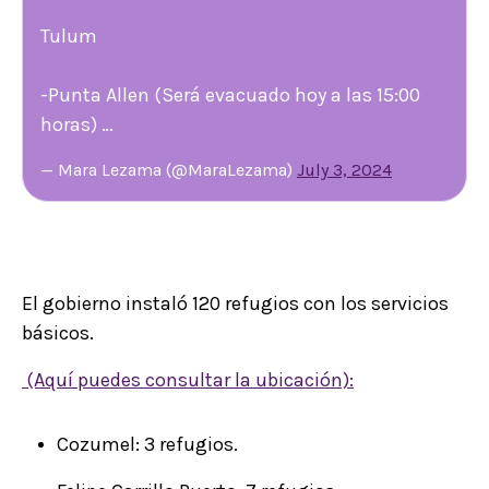
Tulum
-Punta Allen (Será evacuado hoy a las 15:00
horas) …
— Mara Lezama (@MaraLezama)
July 3, 2024
El gobierno instaló 120 refugios con los servicios
básicos.
(Aquí puedes consultar la ubicación):
Cozumel: 3 refugios.