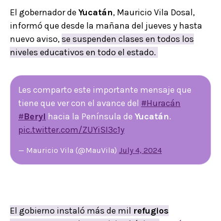
El gobernador de
Yucatán
, Mauricio Vila Dosal,
informó que desde la mañana del jueves y hasta
nuevo aviso,
se suspenden clases en todos los
niveles educativos en todo el estado.
Les comparto este importante mensaje que
tiene que ver con el avance del
#Huracán
#
Beryl
hacia la Península de
Yucatán
.
pic.twitter.com/ZUYiSI3c1y
— Mauricio Vila (@MauVila)
July 4, 2024
El gobierno instaló más de mil
refugios