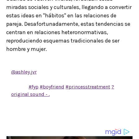
miradas sociales y culturales, llegando a convertir
estas ideas en "hábitos" en las relaciones de
pareja. Desafortunadamente, estas tendencias se
centran en relaciones heteronormativas,
reproduciendo esquemas tradicionales de ser
hombre y mujer.
@ashley.jvr
Princess treatment
is your feet hurting
from your heels and your boyfriend carrying you to
the car.
#fyp
#boyfriend
#princesstreatment
?
original sound - .