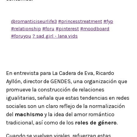
@romanticiseurlife3
#princesstreatment
#fyp
#relationship
#foru
#pinterest
#moodboard
#foruyou
? sad girl - lana vids
En entrevista para La Cadera de Eva, Ricardo
Ayllón, director de GENDES, una organización que
promueve la construcción de relaciones
igualitarias, señala que estas tendencias en redes
sociales son un claro reflejo de la normalización
del
machismo
y la idea del amor romántico
tradicional, así como de los
roles de género
.
Cuando se vuelven virales, refuerzan estas