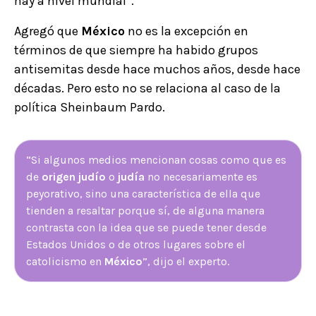
hay a nivel mundial”.
Agregó que
México
no es la excepción en
términos de que siempre ha habido grupos
antisemitas desde hace muchos años, desde hace
décadas. Pero esto no se relaciona al caso de la
política Sheinbaum Pardo.
“Si algunos medios mencionan cosas como que es
de
origen judío
o
judía
no necesariamente es
peyorativo, sino una característica de ella que
tienden a resaltar porque sí, de alguna manera
contrasta con la idea que se puede tener desde
Estados Unidos o de otros lugares sobre el
catolicismo en
México
”, dijo el experto.