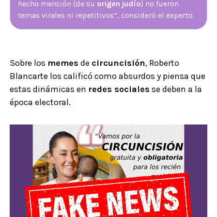
hecho mención (de su
origen judío
) no fueron
temas virales ni repetitivos”, consideró el experto.
Sobre los
memes
de
circuncisión
, Roberto
Blancarte los calificó como absurdos y piensa que
estas dinámicas en
redes sociales
se deben a la
época electoral.