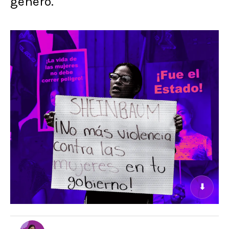
género.
⬇