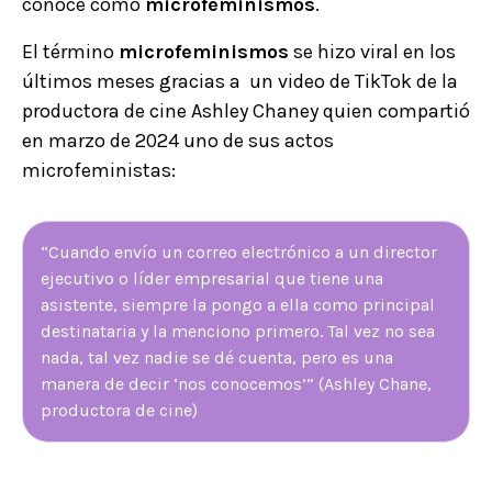
conoce como
microfeminismos
.
El término
microfeminismos
se hizo viral en los
últimos meses gracias a un video de TikTok de la
productora de cine Ashley Chaney quien compartió
en marzo de 2024 uno de sus actos
microfeministas:
“Cuando envío un correo electrónico a un director
ejecutivo o líder empresarial que tiene una
asistente, siempre la pongo a ella como principal
destinataria y la menciono primero. Tal vez no sea
nada, tal vez nadie se dé cuenta, pero es una
manera de decir ‘nos conocemos’” (Ashley Chane,
productora de cine)