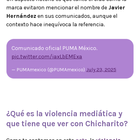
marca evitaron mencionar el nombre de
Javier
Hernández
en sus comunicados, aunque el
contexto hace inequívoca la referencia.
Comunicado oficial PUMA México.
pic.twitter.com/iaxLbEMExa
— PUMAmexico (@PUMAmexico)
July 23, 2025
¿Qué es la
violencia mediática
y
que tiene que ver con
Chicharito
?