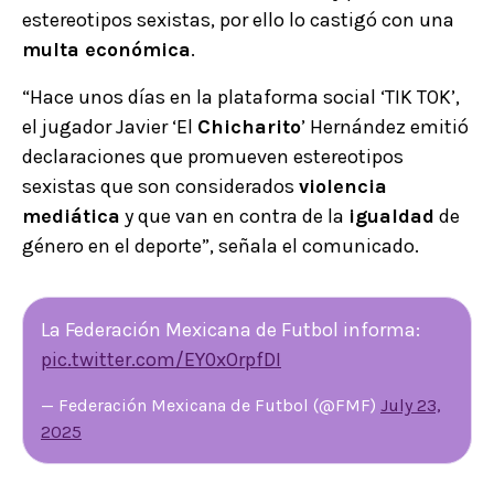
estereotipos sexistas, por ello lo castigó con una
multa económica
.
“Hace unos días en la plataforma social ‘TIK TOK’,
el jugador Javier ‘El
Chicharito
’ Hernández emitió
declaraciones que promueven estereotipos
sexistas que son considerados
violencia
mediática
y que van en contra de la
igualdad
de
género en el deporte”, señala el comunicado.
La Federación Mexicana de Futbol informa:
pic.twitter.com/EY0xOrpfDI
— Federación Mexicana de Futbol (@FMF)
July 23,
2025