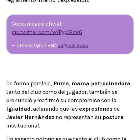
Comunicado oficial.
pic.twitter.com/wYPyplBdk6
— CHIVAS (@Chivas)
July 23, 2025
De forma paralela,
Puma
,
marca patrocinadora
tanto del club como del jugador, también se
pronunció y reafirmó su compromiso con la
igualdad
, aclarando que las
expresiones
de
Javier Hernández
no representan su
postura
institucional.
Un aspecto notorio es que tanto el club como la