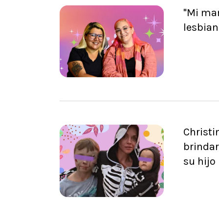
"Mi ma
lesbia
Christi
brindar
su hijo