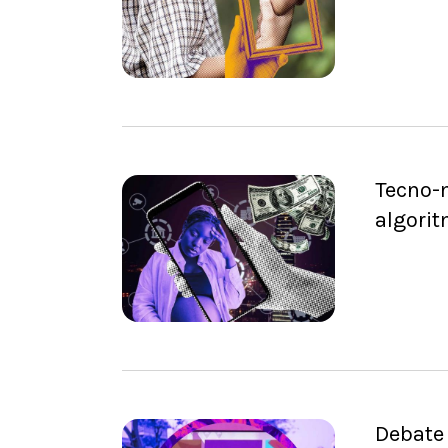
Tecno-m
algorit
Debate 