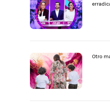
erradic
Otro ma