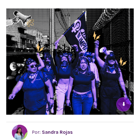
⬇
Por:
Sandra Rojas