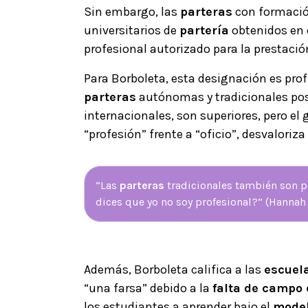
Sin embargo, las
parteras
con formación
universitarios de
partería
obtenidos en 
profesional autorizado para la prestació
Para Borboleta, esta designación es p
parteras
autónomas y tradicionales po
internacionales, son superiores, pero el 
“profesión” frente a “oficio”, desvaloriza
“Las
parteras
tradicionales también son p
dices que yo no soy profesional?” (Hannah 
Además, Borboleta califica a las
escuela
“una farsa” debido a la
falta de campo 
los estudiantes a aprender bajo el
model