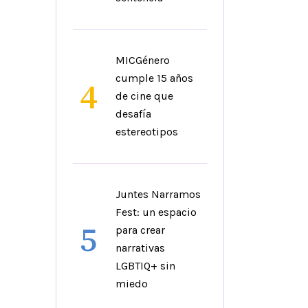
MICGénero
cumple 15 años
4
de cine que
desafía
estereotipos
Juntes Narramos
Fest: un espacio
5
para crear
narrativas
LGBTIQ+ sin
miedo