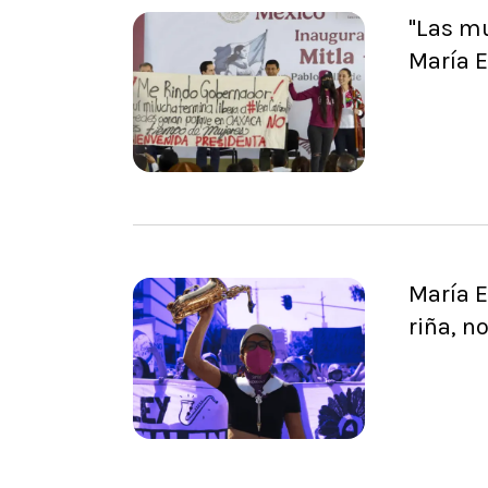
"Las mu
María E
María E
riña, n