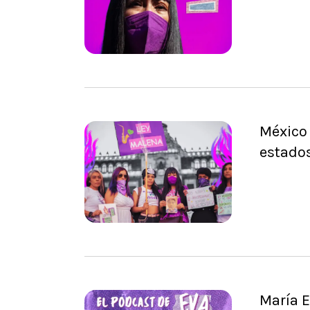
México 
estado
María E