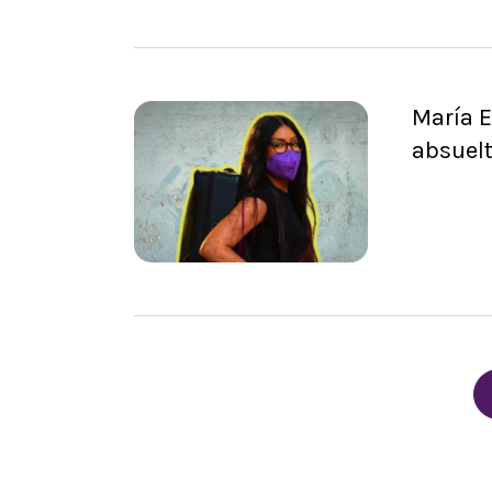
María E
absuel