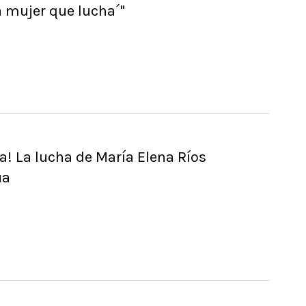
 mujer que lucha´"
ia! La lucha de María Elena Ríos
úa