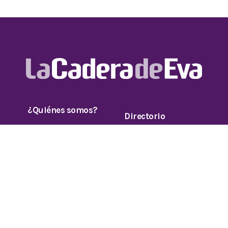
¿Quiénes somos?
Directorio
Términos y
Contacto
condiciones
comercial
Aviso de
Código de Ética
privacidad