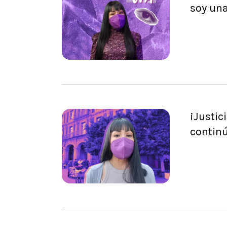
soy una
¡Justic
contin