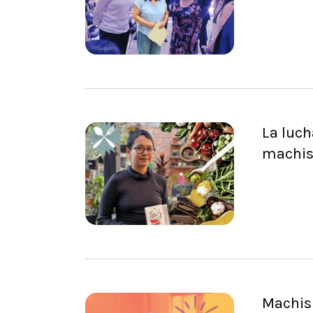
La luch
machis
Machism