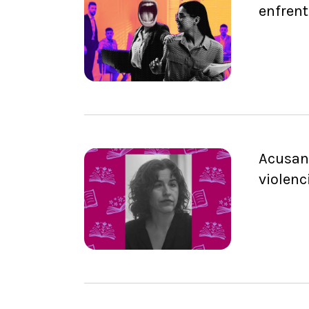
enfren
Acusan
violenc