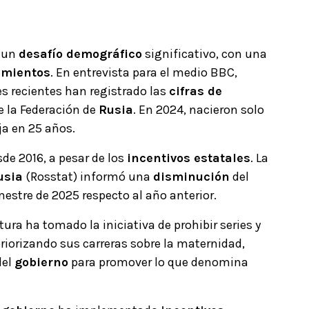
a un
desafío demográfico
significativo, con una
imientos
. En entrevista para el medio BBC,
s recientes han registrado las
cifras de
e la Federación de
Rusia
. En 2024, nacieron solo
ja en 25 años.
de 2016, a pesar de los
incentivos estatales
. La
usia
(Rosstat) informó una
disminución
del
mestre de 2025 respecto al año anterior.
ura ha tomado la iniciativa de prohibir series y
riorizando sus carreras sobre la maternidad,
del
gobierno
para promover lo que denomina