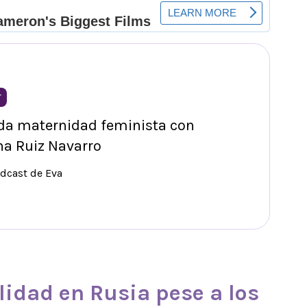
T
da maternidad feminista con
na Ruiz Navarro
odcast de Eva
lidad
en
Rusia
pese a los