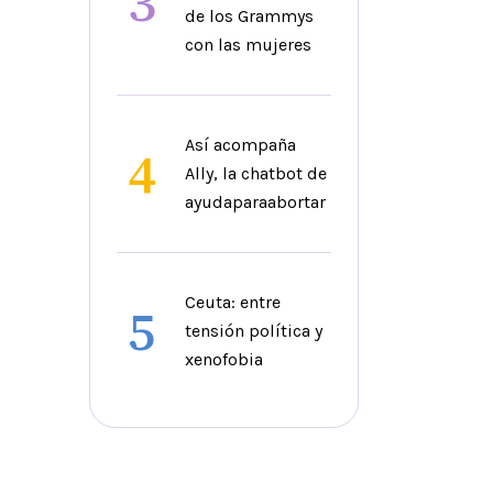
3
de los Grammys
con las mujeres
Así acompaña
4
Ally, la chatbot de
ayudaparaabortar
Ceuta: entre
5
tensión política y
xenofobia