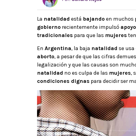
La
natalidad
está
bajando
en muchos 
gobierno
recientemente impulsó
apoyo
tradicionales
para que las
mujeres
ten
En
Argentina
, la baja
natalidad
se usa
aborto
, a pesar de que las cifras demu
legalización y que las causas son mucho
natalidad
no es culpa de las
mujeres
, 
condiciones dignas
para decidir ser m