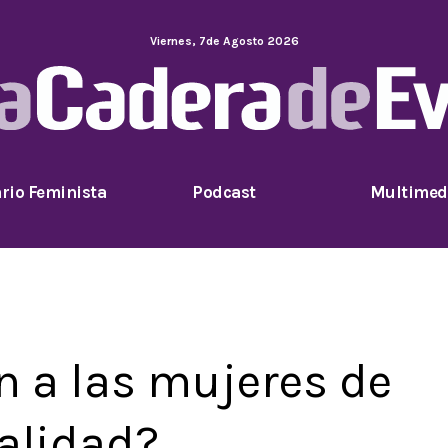
Viernes
,
7
de
Agosto
2026
rio Feminista
Podcast
Multimed
n a las mujeres de
talidad?