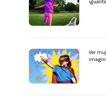
igualit
Ver muj
imagin