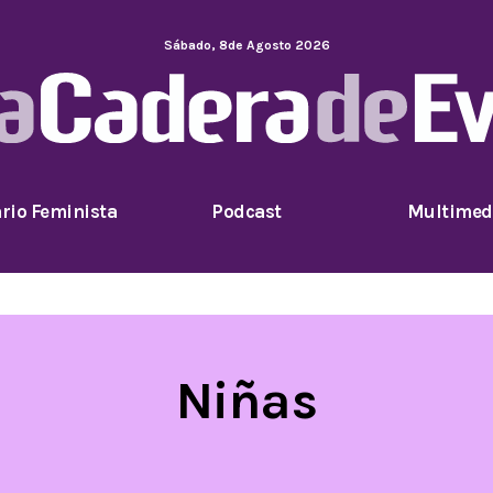
Sábado
,
8
de
Agosto
2026
rio Feminista
Podcast
Multimed
Niñas