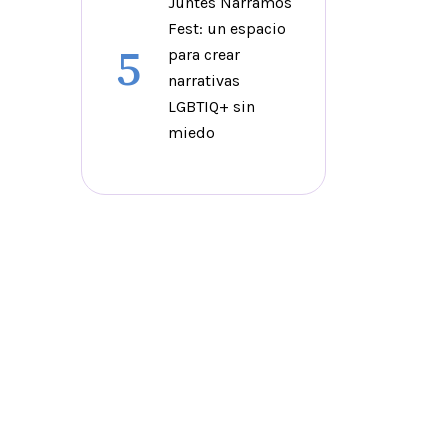
Juntes Narramos
Fest: un espacio
5
para crear
narrativas
LGBTIQ+ sin
miedo