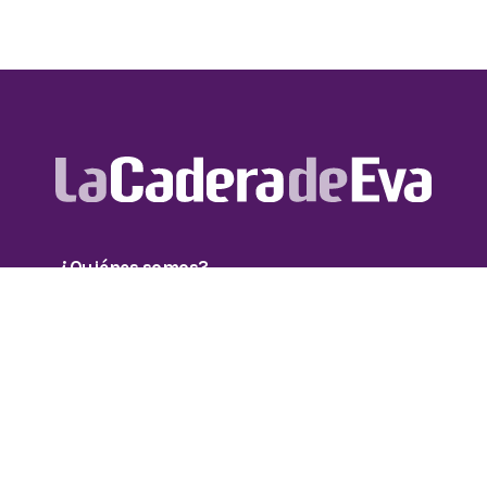
¿Quiénes somos?
Directorio
Términos y
Contacto
condiciones
comercial
Aviso de
Código de Ética
privacidad