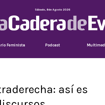
Sábado
,
8
de
Agosto
2026
rio Feminista
Podcast
Multimed
ltraderecha: así es
discursos