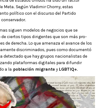
encia de Estados Unidos ha sido un factor
de Meta. Según Vladimir Chorny, estas
to político con el discurso del Partido
 conservador.
rmas siguen modelos de negocios que se
o de ciertos tipos dirigentes que son más pro-
s de derecha. Lo que amenaza el avance de los
ricamente discriminados, pues como documentó
 ha detectado que hay grupos nacionalistas de
izando plataformas digitales para difundir
do a la
población migrante
y
LGBTIQ+
.