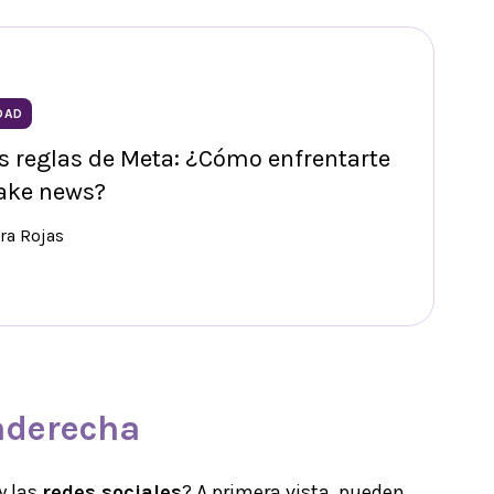
DAD
 reglas de Meta: ¿Cómo enfrentarte
fake news?
ra Rojas
raderecha
y las
redes sociales
? A primera vista, pueden