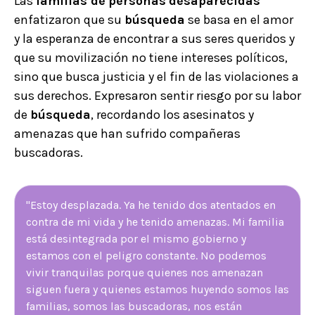
Las
familias de
personas
desaparecidas
enfatizaron que su
búsqueda
se basa en el amor
y la esperanza de encontrar a sus seres queridos y
que su movilización no tiene intereses políticos,
sino que busca justicia y el fin de las violaciones a
sus derechos. Expresaron sentir riesgo por su labor
de
búsqueda
, recordando los asesinatos y
amenazas que han sufrido compañeras
buscadoras.
"Estoy desplazada. Ya he tenido dos atentados en
contra de mi vida y he tenido amenazas. Mi familia
está desintegrada por el mismo gobierno y
estamos con el peligro constante. No podemos
vivir tranquilas porque quienes nos amenazan
siguen fuera y quienes estamos huyendo somos las
familias, somos las buscadoras, nos están