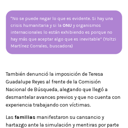
"No se puede negar lo que es evidente. Si hay una
crisis humanitaria y si la
ONU
y organismos
internacionales lo están exhibiendo es porque no
hay más que aceptar algo que es inevitable” (Yoltzi
Martínez Corrales, buscadora)
También denunció la imposición de Teresa
Guadalupe Reyes al frente de la Comisión
Nacional de Búsqueda, alegando que llegó a
desmantelar avances previos y que no cuenta con
experiencia trabajando con víctimas.
Las
familias
manifestaron su cansancio y
hartazgo ante la simulación y mentiras por parte