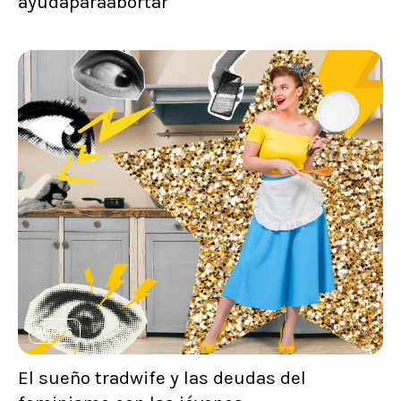
ayudaparaabortar
VOCES
El sueño tradwife y las deudas del