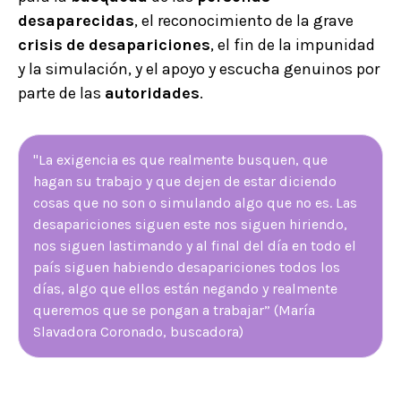
desaparecidas
, el reconocimiento de la grave
crisis
de
desapariciones
, el fin de la impunidad
y la simulación, y el apoyo y escucha genuinos por
parte de las
autoridades
.
"La exigencia es que realmente busquen, que
hagan su trabajo y que dejen de estar diciendo
cosas que no son o simulando algo que no es. Las
desapariciones siguen este nos siguen hiriendo,
nos siguen lastimando y al final del día en todo el
país siguen habiendo desapariciones todos los
días, algo que ellos están negando y realmente
queremos que se pongan a trabajar” (María
Slavadora Coronado, buscadora)