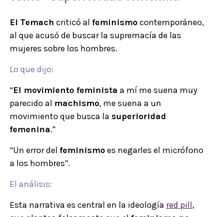
El Temach
criticó al
feminismo
contemporáneo,
al que acusó de buscar la supremacía de las
mujeres sobre los hombres.
Lo que dijo:
“
El movimiento feminista
a mí me suena muy
parecido al
machismo
, me suena a un
movimiento que busca la
superioridad
femenina
.”
“Un error del
feminismo
es negarles el micrófono
a los hombres”.
El análisis:
Esta narrativa es central en la ideología
red pill
,