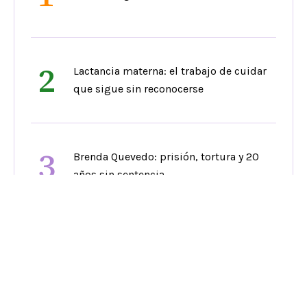
2
Lactancia materna: el trabajo de cuidar
que sigue sin reconocerse
3
Brenda Quevedo: prisión, tortura y 20
años sin sentencia
4
MICGénero cumple 15 años de cine que
desafía estereotipos