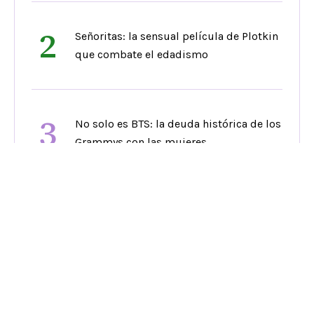
2
Señoritas: la sensual película de Plotkin
que combate el edadismo
3
No solo es BTS: la deuda histórica de los
Grammys con las mujeres
4
Así acompaña Ally, la chatbot de
ayudaparaabortar
5
Ceuta: entre tensión política y xenofobia