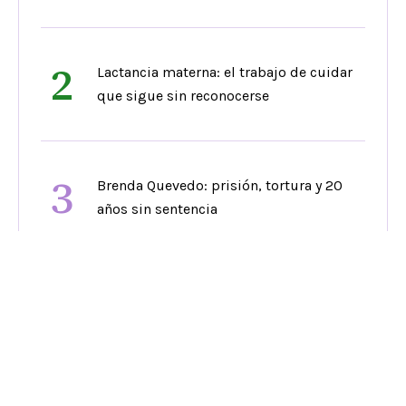
2
Lactancia materna: el trabajo de cuidar
que sigue sin reconocerse
3
Brenda Quevedo: prisión, tortura y 20
años sin sentencia
4
MICGénero cumple 15 años de cine que
desafía estereotipos